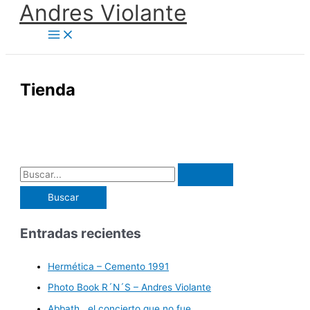
Andres Violante
Ir
al
contenido
Tienda
B
u
s
c
Entradas recientes
a
r
Hermética – Cemento 1991
p
Photo Book R´N´S – Andres Violante
o
Abbath , el concierto que no fue.